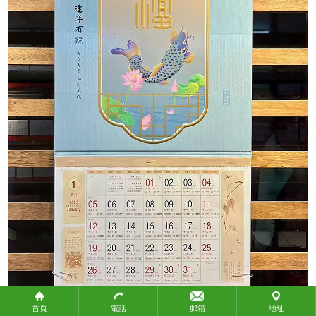
政府機構
教育團體
社會團體
關於攜手
關於攜手
聯繫我們
聯繫我們
付款方式
付款方式
常見問題
產品標準
知識產權
物流方式
首頁
電話
郵箱
地址
生產時間