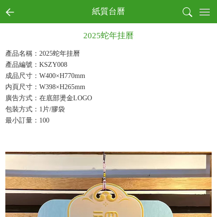
首页
紙質台曆
全部商品分類
2025蛇年挂曆
書寫
收納
產品名稱：2025蛇年挂曆
產品編號：KSZY008
戶外
成品尺寸：W400×H770mm
電子
内頁尺寸：W398×H265mm
生活
廣告方式：在底部燙金LOGO
健康
包裝方式：1片/膠袋
月曆
最小訂量：100
節慶
本真環保商務系列
文創產品
成功案例
商業客戶
個人用戶