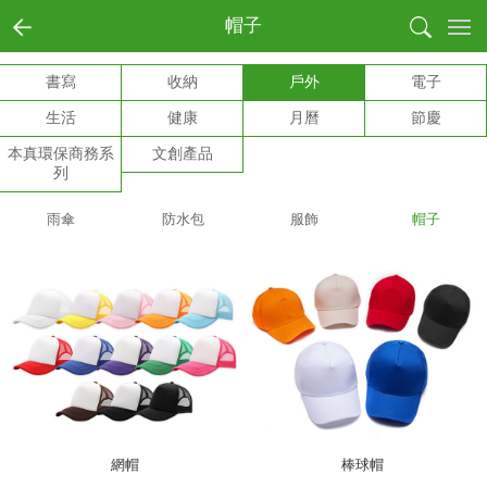
首页
帽子
全部商品分類
書寫
收納
戶外
電子
書寫
生活
健康
月曆
節慶
收納
戶外
本真環保商務系
文創產品
列
電子
生活
雨傘
防水包
服飾
帽子
健康
月曆
節慶
本真環保商務系列
文創產品
成功案例
商業客戶
個人用戶
網帽
棒球帽