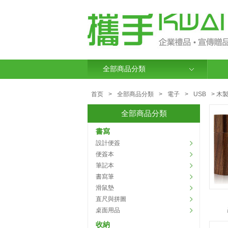
全部商品分類
首页
>
全部商品分類
>
電子
>
USB
> 木
全部商品分類
書寫
設計便簽
便簽本
筆記本
書寫筆
滑鼠墊
直尺與拼圖
桌面用品
收納