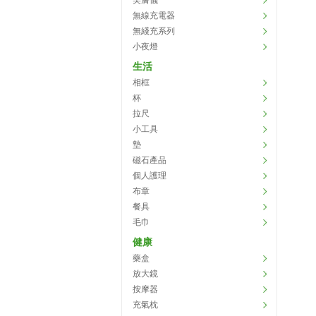
美膚儀
無線充電器
無綫充系列
小夜燈
生活
相框
杯
拉尺
小工具
墊
磁石產品
個人護理
布章
餐具
毛巾
健康
藥盒
放大鏡
按摩器
充氣枕