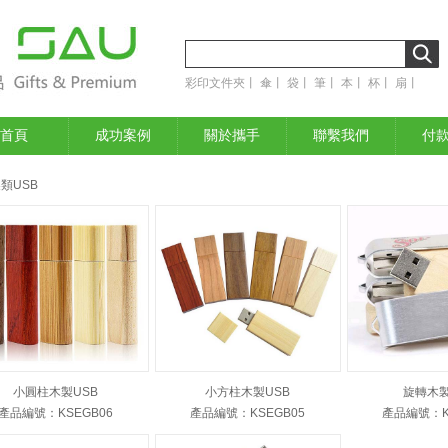
彩印文件夾
丨
傘
丨
袋
丨
筆
丨
本
丨
杯
丨
扇
丨
首頁
成功案例
關於攜手
聯繫我們
付
製類USB
小圓柱木製USB
小方柱木製USB
旋轉木製
產品編號：KSEGB06
產品編號：KSEGB05
產品編號：K