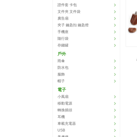
證件套 卡包
文件夾 文件袋
廣告扇
夾子 鑰匙扣 鑰匙燈
手機座
隨行袋
存錢罐
戶外
雨傘
防水包
服飾
帽子
電子
小風扇
移動電源
轉換插頭
耳機
車載充電器
USB