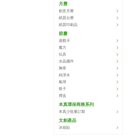
月曆
創意月曆
紙質台曆
紙質印刷品
節慶
遊戲卡
魔方
玩具
水晶擺件
胸章
純淨水
氣球
骰子
禮盒
本真環保商務系列
本真少批量訂製
文創產品
冰箱貼